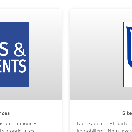
onces
Site
fusion d'annonces
Notre agence est partena
ts propriétaires.
immobilières. Nous invest