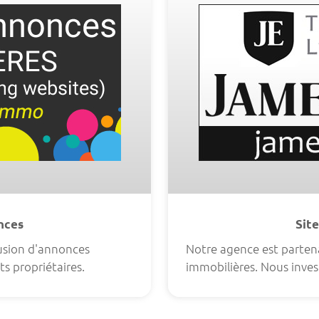
onces
Site
fusion d'annonces
Notre agence est partena
ts propriétaires.
immobilières. Nous invest