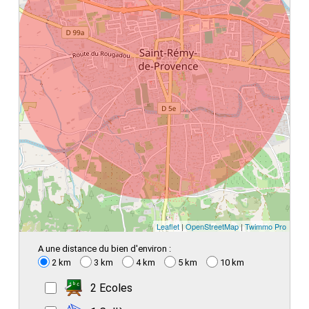
Leaflet
|
OpenStreetMap
|
Twimmo Pro
A une distance du bien d'environ :
2 km
3 km
4 km
5 km
10 km
2 Ecoles