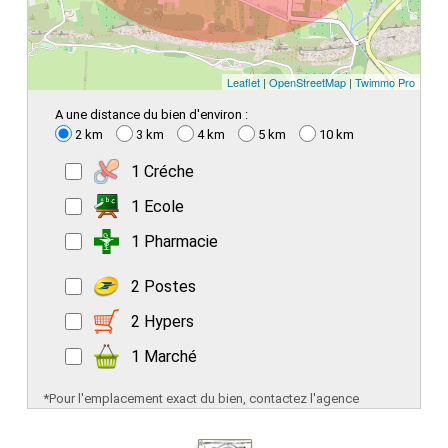
Leaflet
|
OpenStreetMap
|
Twimmo Pro
A une distance du bien d'environ :
2 km
3 km
4 km
5 km
10 km
1 Créche
1 Ecole
1 Pharmacie
2 Postes
2 Hypers
1 Marché
*Pour l'emplacement exact du bien, contactez l'agence