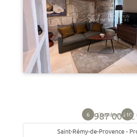
987 000 €
6
210
Chambres
Saint-Rémy-de-Provence - Pr