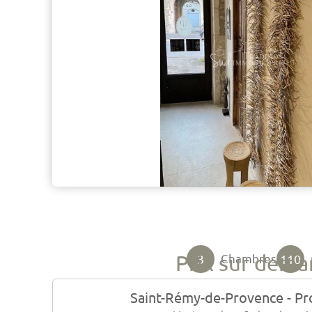
Prix sur dem
3
110
Chambres
Saint-Rémy-de-Provence - Pr