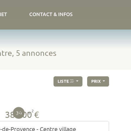
NET
CONTACT & INFOS
ntre, 5 annonces
LISTE
PRIX
2
38 500 €
30
m
-de-Provence - Centre village