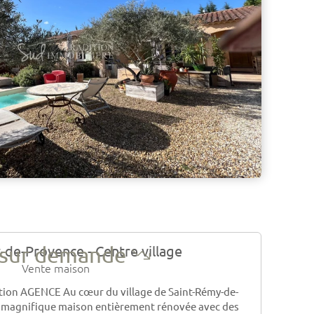
 sur demande
-de-Provence - Centre village
Vente maison
tion AGENCE Au cœur du village de Saint-Rémy-de-
 magnifique maison entièrement rénovée avec des