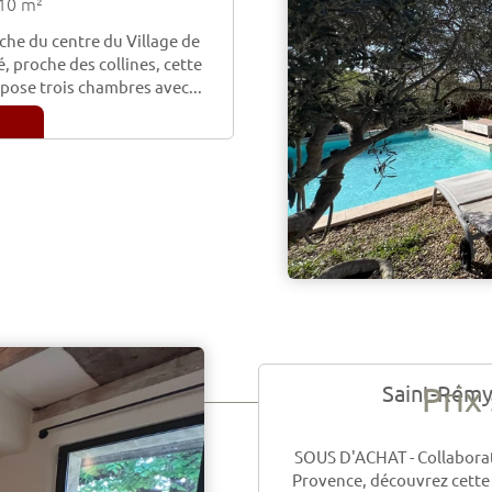
10 m²
 du centre du Village de
 proche des collines, cette
opose trois chambres avec...
Prix
Saint-Rémy
SOUS D'ACHAT - Collabora
Provence, découvrez cette