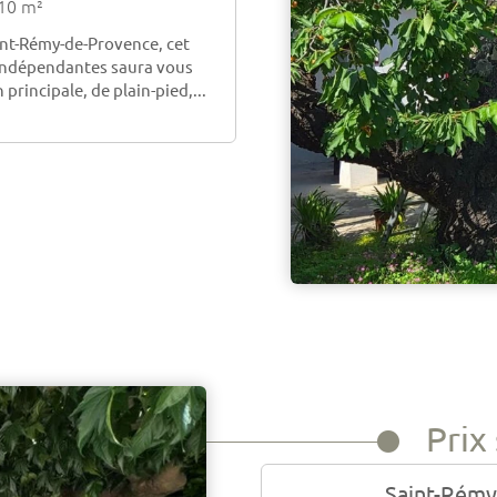
10 m²
aint-Rémy-de-Provence, cet
indépendantes saura vous
principale, de plain-pied,...
Prix
Saint-Rémy