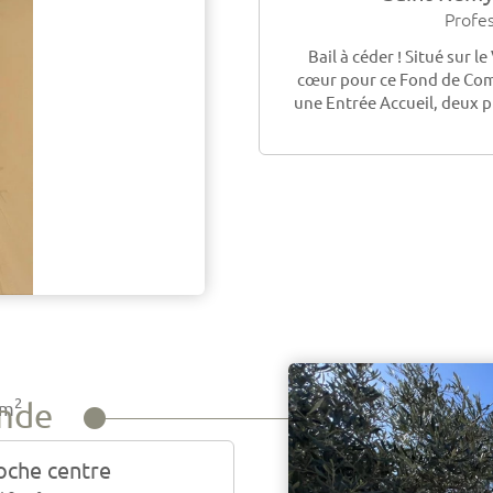
Profes
Bail à céder ! Situé sur 
cœur pour ce Fond de Co
une Entrée Accueil, deux piè
2
ande
m
oche centre