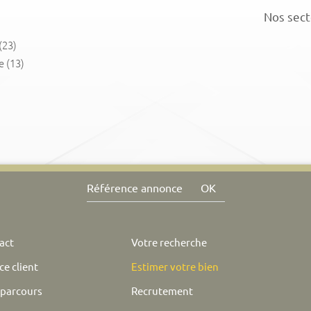
Nos sect
(23)
e
(13)
OK
act
Votre recherche
e client
Estimer votre bien
parcours
Recrutement