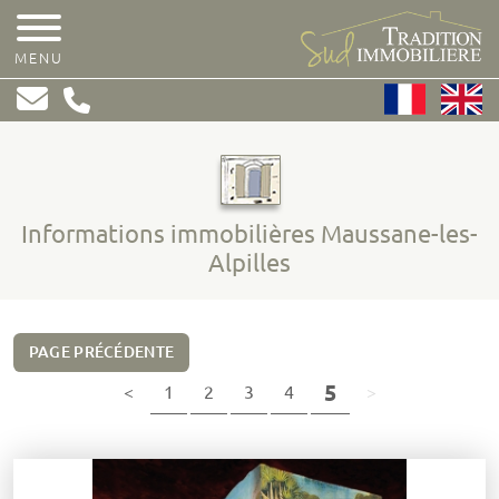
MENU
Informations immobilières Maussane-les-
Alpilles
PAGE PRÉCÉDENTE
(page courante
5
page précédente
(page courante)
page suivante
<
1
2
3
4
>