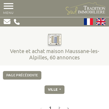
MENU
Vente et achat maison Maussane-les-
Alpilles, 60 annonces
PAGE PRÉCÉDENTE
VILLE
(page courante)
1
page précédente
(page courante)
page suivante
<
2
>