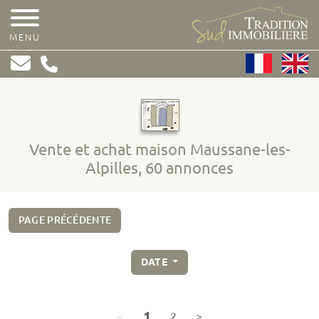
MENU
Vente et achat maison Maussane-les-
Alpilles, 60 annonces
PAGE PRÉCÉDENTE
DATE
(page courante)
1
page précédente
(page courante)
page suivante
<
2
>