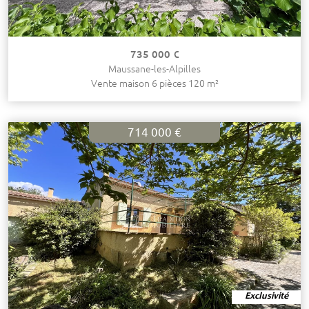
735 000 €
Maussane-les-Alpilles
Vente maison 6 pièces 120 m²
714 000 €
Exclusivité